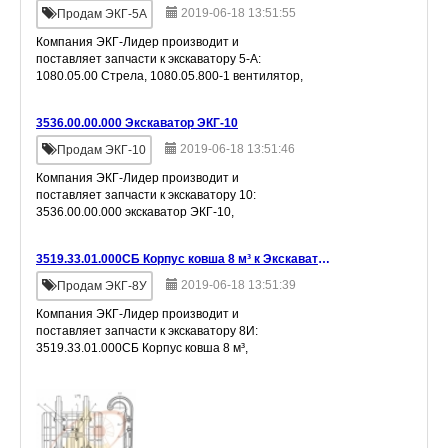
2019-06-18 13:51:55
Продам ЭКГ-5А
Компания ЭКГ-Лидер производит и
поставляет запчасти к экскаватору 5-А:
1080.05.00 Стрела, 1080.05.800-1 вентилятор,
1080.17.00 тормоз поворота, 1080.55.300
механизм напорный, 1080.05.900
3536.00.00.000 Экскаватор ЭКГ-10
ограничитель
2019-06-18 13:51:46
Продам ЭКГ-10
Компания ЭКГ-Лидер производит и
поставляет запчасти к экскаватору 10:
3536.00.00.000 экскаватор ЭКГ-10,
3536.01.00.000 ковш 10 м³, 3536.01.01.000
корпус ковша, 3536.01.02.000 днище ковша,
3519.33.01.000СБ Корпус ковша 8 м³ к Экскаватору ЭКГ 8И
3536.01.03.0
2019-06-18 13:51:39
Продам ЭКГ-8У
Компания ЭКГ-Лидер производит и
поставляет запчасти к экскаватору 8И:
3519.33.01.000СБ Корпус ковша 8 м³,
3519.33.05.000СБ днище ковша в сборе,
3519.33.03.000СБ механизм торможения
днища ковша, 3519.3