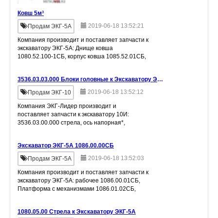
Ковш 5м³
2019-06-18 13:52:21
Продам ЭКГ-5А
Компания производит и поставляет запчасти к
экскаватору ЭКГ-5А: Днище ковша
1080.52.100-1СБ, корпус ковша 1085.52.01СБ,
механизм торможения днища ковша
1085.02.200-1СБ, обойма с блоком
3536.03.03.000 Блоки головные к Экскаватору ЭКГ 10
1080.02.300-1С
2019-06-18 13:52:12
Продам ЭКГ-10
Компания ЭКГ-Лидер производит и
поставляет запчасти к экскаватору 10И:
3536.03.00.000 стрела, ось напорная*,
3536.03.03.000 блоки головные, 3536.03.04.000
подшипник седловой, 3536.04.00.000
Экскаватор ЭКГ-5А 1086.00.00СБ
механизм о
2019-06-18 13:52:03
Продам ЭКГ-5А
Компания производит и поставляет запчасти к
экскаватору ЭКГ-5А: рабочее 1086.00.01CБ,
Платформа с механизмами 1086.01.02СБ,
кузов 1086.00.03СБ, тележка ходовая
1086.26.00СБ, цепь гусеничная 1080.3
1080.05.00 Стрела к Экскаватору ЭКГ-5А