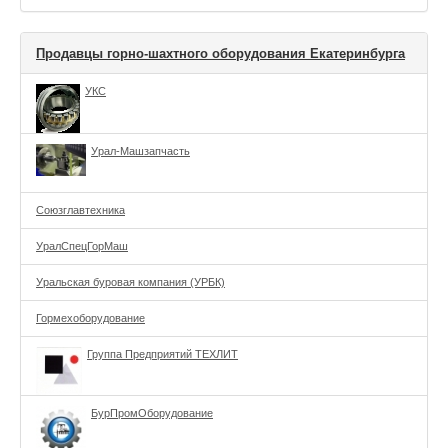
Продавцы горно-шахтного оборудования Екатеринбурга
УКС
Урал-Машзапчасть
Союзглавтехника
УралСпецГорМаш
Уральская буровая компания (УРБК)
Гормехоборудование
Группа Предприятий ТЕХЛИТ
БурПромОборудование