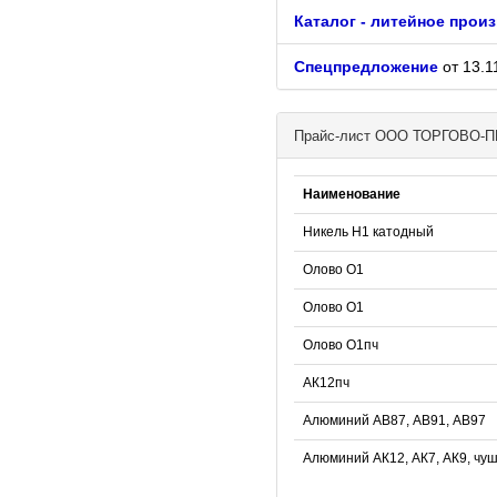
Каталог - литейное прои
Спецпредложение
от 13.1
Прайс-лист ООО ТОРГОВ
Наименование
Никель Н1 катодный
Олово О1
Олово О1
Олово О1пч
АК12пч
Алюминий АВ87, АВ91, АВ97
Алюминий АК12, АК7, АК9, чу