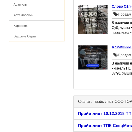
Арамиль
Олово О1пч,
Продам 
Артёмовский
В наличии н
Карпинск
Су0, чушка 
проволока 
Верхние Серги
Алюминий л
Продам 
В наличии н
• никель Н1
87/91 (чушк
Скачать прайс-лист ООО
Прайс-лист 10.12.2018 Т
Прайс-лист ТПК СпецМет