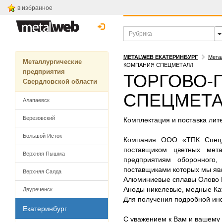
в избранное
METALWEB ЕКАТЕРИНБУРГ
Мета
Металлургические
КОМПАНИЯ СПЕЦМЕТАЛЛ
предприятия
ТОРГОВО-
Свердловской области
СПЕЦМЕТА
Алапаевск
Березовский
Комплектация и поставка лит
Большой Исток
Компания ООО «ТПК СпецМ
поставщиком цветных мет
Верхняя Пышма
предприятиям оборонного,
поставщиками которых мы яв
Верхняя Салда
Алюминиевые сплавы Олово 
Аноды никелевые, медные Ка
Двуреченск
Для получения подробной ин
Екатеринбург
С уважением к Вам и вашему