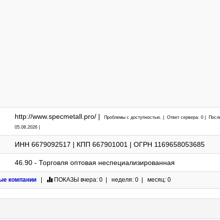
http://www.specmetall.pro/ |
Проблемы с доступностью. | Ответ сервера: 0 | Посл
05.08.2026 |
ИНН 6679092517 | КПП 667901001 | ОГРН 1169658053685
46.90 - Торговля оптовая неспециализированная
ые компании
|
ПОКАЗЫ
вчера: 0 | неделя: 0 | месяц: 0