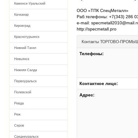
Каменск-Уральский
ООО «ТПК СпецМеталл»
Качканар
Раб.телефоны: +7(343) 286 0
e-mail: specmetall2010@mail.r
Кировград
http://specmetall.pro
Краснотурьинск
Контакты
ТОРГОВО-ПРОМЫ
Нижний Тагил
Телефоны:
Невьянск
Нижняя Салда
Первоуральск
Контактное лицо:
Полевской
Адрес:
Ревда
Реж
Серов
Среднеуральск