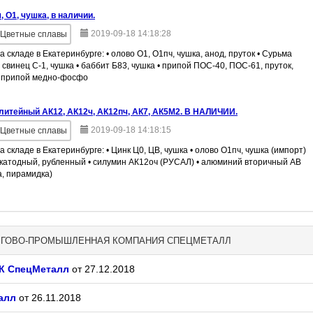
 О1, чушка, в наличии.
2019-09-18 14:18:28
Цветные сплавы
а складе в Екатеринбурге: • олово О1, О1пч, чушка, анод, пруток • Сурьма
• свинец С-1, чушка • баббит Б83, чушка • припой ПОС-40, ПОС-61, пруток,
• припой медно-фосфо
итейный АК12, АК12ч, АК12пч, АК7, АК5М2. В НАЛИЧИИ.
2019-09-18 14:18:15
Цветные сплавы
а складе в Екатеринбурге: • Цинк Ц0, ЦВ, чушка • олово О1пч, чушка (импорт)
 катодный, рубленный • силумин АК12оч (РУСАЛ) • алюминий вторичный АВ
а, пирамидка)
 ТОРГОВО-ПРОМЫШЛЕННАЯ КОМПАНИЯ СПЕЦМЕТАЛЛ
ПК СпецМеталл
от 27.12.2018
алл
от 26.11.2018