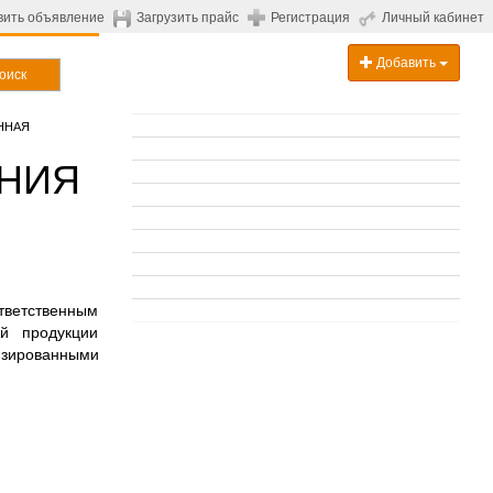
вить объявление
Загрузить прайс
Регистрация
Личный кабинет
Добавить
оиск
ННАЯ
НИЯ
ветственным
й продукции
нзированными