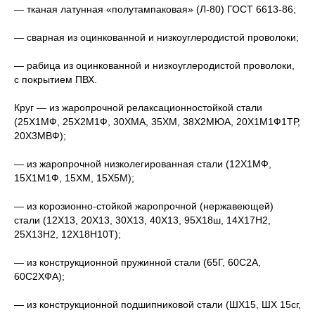
— тканая латунная «полутампаковая» (Л-80) ГОСТ 6613-86;
— сварная из оцинкованной и низкоуглеродистой проволоки;
— рабица из оцинкованной и низкоуглеродистой проволоки,
с покрытием ПВХ.
Круг — из жаропрочной релаксационностойкой стали
(25Х1МФ, 25Х2М1Ф, 30ХМА, 35ХМ, 38Х2МЮА, 20Х1М1Ф1ТР,
20Х3МВФ);
— из жаропрочной низколегированная стали (12Х1МФ,
15Х1М1Ф, 15ХМ, 15Х5М);
— из корозионно-стойкой жаропрочной (нержавеющей)
стали (12Х13, 20Х13, 30Х13, 40Х13, 95Х18ш, 14Х17Н2,
25Х13Н2, 12Х18Н10Т);
— из конструкционной пружинной стали (65Г, 60С2А,
60С2ХФА);
— из конструкционной подшипниковой стали (ШХ15, ШХ 15сг,