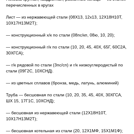
перечисленных в кругах
Лист — из нержавеющей стали (08Х13, 12х13, 12Х18Н10Т,
10Х17Н13М2Т);
— конструкционный х/к по стали (08пс/кп, 08ю, 10, 20);
— конструкционный г/к по стали (10, 20, 45, 40Х, 65Г, 60С2А,
30ХГСА);
— г/к рядовой по стали (3пс/сп) и г/к низкоуглеродистый по
стали (09Г2С, 10ХСНД).
— из цветных сплавов (бронза, медь, латунь, алюминий)
Труба — бесшовная по стали (10, 20, 35, 45, 40Х, 30ХГСА,
ШХ 15, 17Г1С, 10ХСНД);
— бесшовная из нержавеющей стали (12Х18Н10Т,
10Х17Н13М2Т);
— бесшовная котельная из стали (20, 12Х1МФ, 15Х1М1Ф);