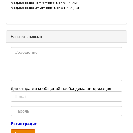
Медная шина 16х70х3000 мяг М1 454кг
Медная шина 4х50х3000 мяг М1 464, 5кг
Медная шина 7х50х4000 мяг М1 209, 7кг
Медная шина 8х40x4000 мяг М1 233, 3кг
Медная ш
Написать письмо
Для отправки сообщений необходима авторизация.
E-
mail
Password
Регистрация