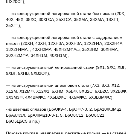
ШХ20СГ);
— из конструкционной легированной стали без никеля (20Х,
40Х, 45Х, 38ХС, 30ХГСА, 35ХГСА, 35ХМА, 38ХМА, 18ХГТ,
25ХГТ);
— из конструкционной легированной стали с содержанием
никеля (20ХН, 40ХН, 12ХН3А, 20ХН3А, 12Х2Н4А, 20Х2Н4А,
18Х2Н4МА, , 40ХН2МА, 45ХН2МФАш, 35Х3НМ, 30ХНМА,
30ХН2МФА, 34ХН1М, 40ХН1М);
— из инструментальной легированной стали (9Х1, 9ХС, ХВГ,
9ХВГ, 5ХНВ, 5ХВ2СФ);
— из инструментальной штамповой стали (7Х3, 8Х3, Х12,
Х12М, Х12МФ, Х12Ф1, 5ХНМ, Х6ВФ, 5ХВ2С, 6ХВ2С, 3Х2В8Ф,
3Х3М3Ф, 4Х4ВМФС, 4Х5В2ФС, 4Х5МФС, 5Х3В3МФС);
-из цветных сплавов (БрАЖ9-4, БрОФ7-0, 2, БрА10ЖЗМц2,
БрА9Ж3Л, БрАЖМц10-3-1, 5, БрО8С12, БрО8С21,
БрО5Ц5С5 и пр.)
Поковка круглая, квадратная, раскатные кольца — из сталей