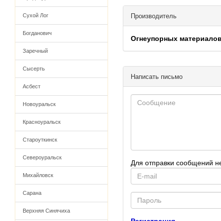
Сухой Лог
Производитель
Богданович
Огнеупорных материало
Заречный
Сысерть
Написать письмо
Асбест
Новоуральск
Красноуральск
Староуткинск
Североуральск
Для отправки сообщений н
E-
Михайловск
mail
Сарана
Password
Верхняя Синячиха