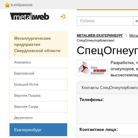
в избранное
METALWEB ЕКАТЕРИНБУРГ
Мета
Металлургические
СпецОгнеупорКомплект
предприятия
СпецОгнеу
Свердловской области
Разработка,
Алапаевск
огнеупоров, 
Березовский
высокотемпер
Большой Исток
Контакты
СпецОгнеупорКомп
Верхняя Пышма
Телефоны:
Верхняя Салда
Двуреченск
Контактное лицо:
Екатеринбург