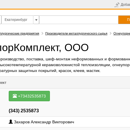
Доба
П
ллургические предприятия
Производители металлургического сырья
Огнеупорн
порКомплект, ООО
 производство, поставка, шеф-монтаж неформованных и формован
высокотемпературной керамоволокнистой теплоизоляции, огнеупор
атурных защитных покрытий, красок, клеев, мастик.
лект
+73432535873
(343) 2535873
Захаров Александр Викторович