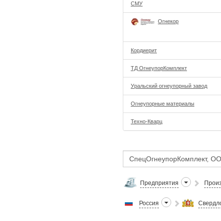
СМУ
Огнекор
Кордиерит
ТД ОгнеупорКомплект
Уральский огнеупорный завод
Огнеупорные материалы
Техно-Кварц
Предприятия
Произ
Россия
Свердло