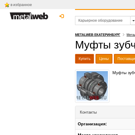
в избранное
METALWEB ЕКАТЕРИНБУРГ
Мета
Муфты зубч
Купить
Цены
Поставщи
Муфты зубч
Контакты
Организация: