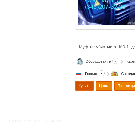
Оборудование
Карь
Россия
Свердло
Купить
Цены
Поставщи
Сгенерировано за 0.2753() cек.