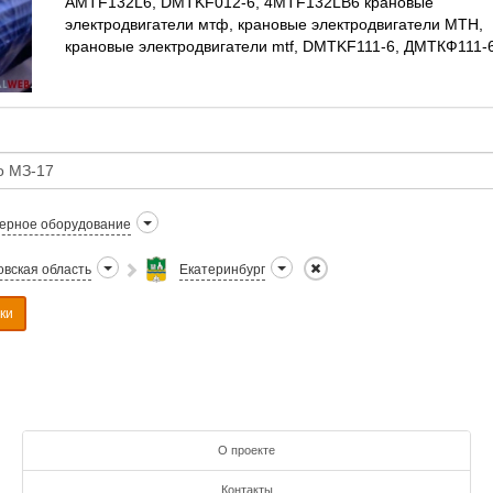
AMTF132L6, DMTKF012-6, 4MTF132LB6 крановые
электродвигатели мтф, крановые электродвигатели МТН,
крановые электродвигатели mtf, DMTKF111-6, ДМТКФ111-6
DMTF012-6 электродвигатель крановый с фазным рот
ерное оборудование
вская область
Екатеринбург
ки
О проекте
Контакты