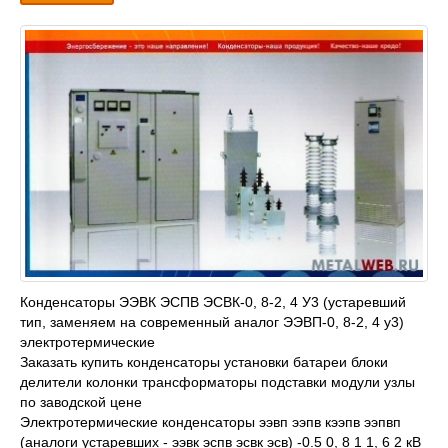
Конденсаторы ЭЭВК ЭСПВ ЭСВК-0, 8-2, 4 У3 (устаревший
тип, заменяем на современный аналог ЭЭВП-0, 8-2, 4 у3)
электротермические
Заказать купить конденсаторы установки батареи блоки
делители колонки трансформаторы подставки модули узлы
по заводской цене
Электротермические конденсаторы ээвп ээпв кээпв ээпвп
(аналоги устаревших - ээвк эспв эсвк эсв) -0.5 0, 8 1 1, 6 2 кВ