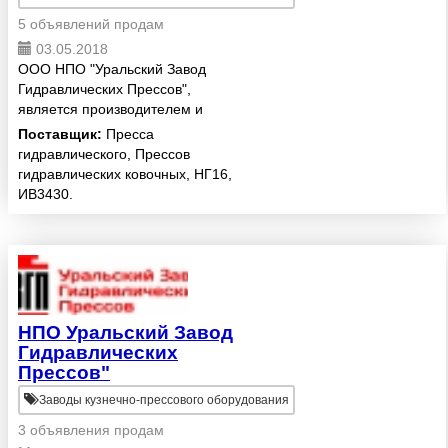
5 объявлений продам
03.05.2018
ООО НПО "Уральский Завод
Гидравлических Прессов",
является производителем и
поставщиком на Российский и
Поставщик:
Пресса
Зарубежный рынки КУЗНЕЧНО-
гидравлического, Прессов
ПРЕССОВОЕ и ПОДЪЕМНО-
гидравлических ковочных, НГ16,
ТРАНСПОРТНОГО
ИВ3430.
ОБОРУДОВАНИЯ. Мы молодое
дина...
НПО Уральский Завод
Гидравлических
Прессов"
Заводы кузнечно-прессового оборудования
3 объявления продам