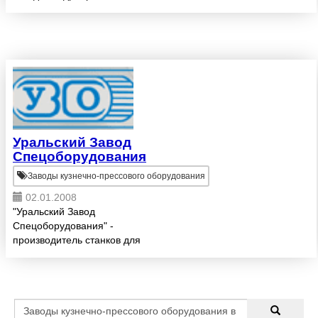
кузнечно-прессового
оборудования, гидравлических
прессов, листогибов, ножниц,
прокатных станов,
производственн...
Уральский Завод
Спецоборудования
Заводы кузнечно-прессового оборудования
02.01.2008
"Уральский Завод
Спецоборудования" -
производитель станков для
изготовления ажурных решеток
методом холодной ковки.
Приемуществом нашего
оборудования является высокое
качество и цены ниже импортных