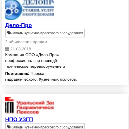
Дело-Про
Заводы кузнечно-прессового оборудования
2 объявления продам
21.08.2018
Компания ООО «Дело-Про»
профессионально проведёт
техническое перевооружение и
модернизацию Вашего кузнечно-
Поставщик:
Пресса
прессового производства, а также
гидравлического, Кузнечных молотов.
поднимет инструментальное
производство на новый,
сберегающий...
НПО УЗГП
Заводы кузнечно-прессового оборудования