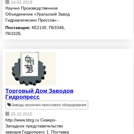
14.02.2018
Научно Производственное
Объединение «Уральский Завод
Гидравлических Прессов» -
партнер, которому можно
Поставщик:
КЕ2130, П6334Б,
доверять. Уже более 5 лет
П6332Б.
предприятие производит и
поставляет кузнечно-прессовое и
подъемно-тран...
Торговый Дом Заводов
Гидропресс
Заводы кузнечно-прессового оборудования
25.10.2015
http://www.tdzg.ru Северо-
Западное представительство
заводов Гидропресс 1. Поставка