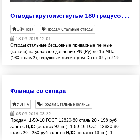
О
тводы крутоизогнутые 180 градусов от Дн32
ЭймНова
Продам Стальные отводы
13.03.2019 12:01
Отводы стальные бесшовные приварные печные
(калачи) на условное давление PN (Py) до 16 МПа
(160 кгс/см2), наружным диаметром Dн от 32 до 219
мм, из сталей 20, 09Г2С по ГОСТ 17375-01, ГОСТ
17380-01.
Фланцы со склада
УЗТПА
Продам Стальные фланцы
05.03.2019 03:22
Продам: 1-50-10 ГОСТ 12820-80 сталь 20 - 198 руб.
за шт с НДС (остаток 92 шт). 1-50-16 ГОСТ 12820-80
сталь 20 - 250 руб. за шт с НДС (остаток 13 шт). 1-
50-16 ГОСТ 12821-80 сталь 09Г2С - 560 руб. за