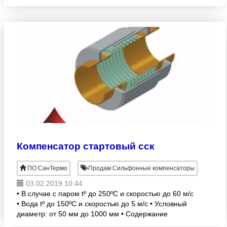
100°С • Тип соединений: Под приварку • Проектное
давлен
Компенсатор стартовый сск
ПО СанТермо
Продам Сильфонные компенсаторы
03.02.2019 10:44
• В случае с паром tº до 250ºC и скоростью до 60 м/с
• Вода tº до 150ºC и скоростью до 5 м/с • Условный
диаметр: от 50 мм до 1000 мм • Содержание
хлоридов в среде: до 200 мг/кг • Рабочее давление