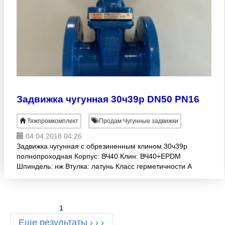
Задвижка чугунная 30ч39р DN50 PN16
Тяжпромкомплект
Продам Чугунные задвижки
04.04.2018 04:26
Задвижка чугунная с обрезиненным клином 30ч39р
полнопроходная Корпус: ВЧ40 Клин: ВЧ40+EPDM
Шпиндель: нж Втулка: латунь Класс герметичности А
T max +130 °C
1
Еще результаты › › ›