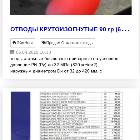
О
ТВОДЫ КРУТОИЗОГНУТЫЕ 90 гр (60гр, 45гр, 30гр;)
ЭймНова
Продам Стальные отводы
06.04.2019 10:33
тводы стальные бесшовные приварные на условное
давление PN (Py) до 32 МПа (320 кгс/см2),
наружным диаметром Dн от 32 до 426 мм, с
радиусом кривизны 2D(R=1 DN) и 3D (R=1, 5 DN), 1
и 2 исполнения. из