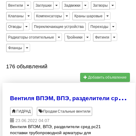
Вентили
Заглушки
Задвижки
Затворы
Клапаны
Компенсаторы
Краны шаровые
Отводы
Переключающие устройства
Переходы
Радиаторы отопительные
Тройники
Фитинги
Фланцы
176 объявлений
Добавить объявление
В
ентиля ВПЭМ, ВПЭ, разделители сред рс21
ГИДРАД
Продам Стальные вентили
23.06.2022 04:07
Вентиля ВПЭМ, ВПЭ, разделители сред рс21
поставки трубопроводной арматуры для