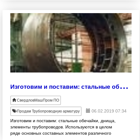
И
зготовим и поставим: стальные обечайки, днища, элементы трубопроводов.
СвердловМашПром ПО
06.02.2019 07:34
Продам Трубопроводную арматуру
Изготовим и поставим: стальные обечайки, днища,
элементы трубопроводов. Используются в целом
ряде основных составных элементов различного
оборудования: - обечайка на коробку - обечайка