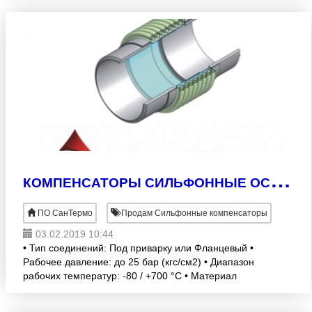
Рабочее давление: До 16 бар, в зависи
К
ОМПЕНСАТОРЫ СИЛЬФОННЫЕ ОСЕВЫЕ
ПО СанТермо
Продам Сильфонные компенсаторы
03.02.2019 10:44
• Тип соединений: Под приварку или Фланцевый •
Рабочее давление: до 25 бар (кгс/см2) • Диапазон
рабочих температур: -80 / +700 °C • Материал
сильфона: 18Х10Н11Т / Нержавеющая сталь •
Материал вну