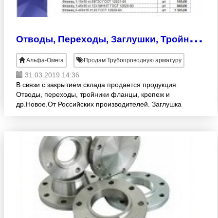
О
тводы, Переходы, Заглушки, Тройники, Фланцы, Крепеж
Альфа-Омега
Продам Трубопроводную арматуру
31.03.2019 14:36
В связи с закрытием склада продается продукция
Отводы, переходы, тройники фланцы, крепеж и
др.Новое.От Российских производителей. Заглушка
133х8 ст.20 ГОСТ 17379-01 шт 254, 00 Заглушка
фланцевая 800