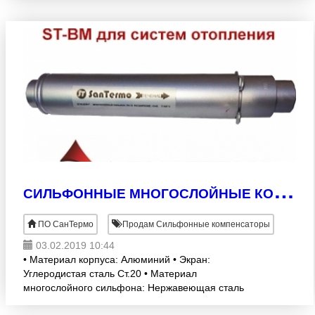
С
ИЛЬФОННЫЕ МНОГОСЛОЙНЫЕ КОМПЕНСАТОРЫ ДЛЯ ТРУБ ОТОПЛЕНИЯ ST-BM
ПО СанТермо
Продам Сильфонные компенсаторы
03.02.2019 10:44
• Материал корпуса: Алюминий • Экран:
Углеродистая сталь Ст.20 • Материал
многослойного сильфона: Нержавеющая сталь
18X10H11T • Тип соединения: Под приварку •