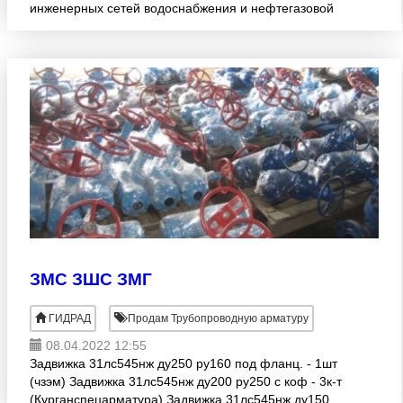
инженерных сетей водоснабжения и нефтегазовой
отрасли - изготовление штурвалов, маховиков и
редукторов к трубопроводной
ЗМС ЗШС ЗМГ
ГИДРАД
Продам Трубопроводную арматуру
08.04.2022 12:55
Задвижка 31лс545нж ду250 ру160 под фланц. - 1шт
(чзэм) Задвижка 31лс545нж ду200 ру250 с коф - 3к-т
(Курганспецарматура) Задвижка 31лс545нж ду150