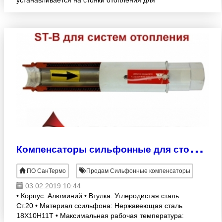
устанавливается на стояки отопления для
компенсации расширения и удлинения
трубопровода. С повышенным сроком службы.
К
омпенсаторы сильфонные для стояка отопления st-b
ПО СанТермо
Продам Сильфонные компенсаторы
03.02.2019 10:44
• Корпус: Алюминий • Втулка: Углеродистая сталь
Ст.20 • Материал cсильфона: Нержавеющая сталь
18X10H11T • Максимальная рабочая температура: