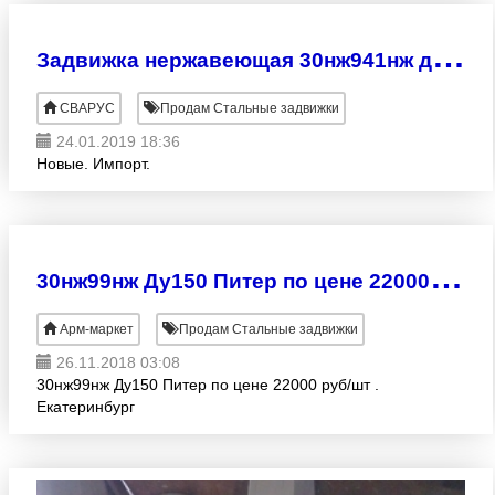
З
адвижка нержавеющая 30нж941нж ду600 ру16
СВАРУС
Продам Стальные задвижки
24.01.2019 18:36
Новые. Импорт.
3
0нж99нж Ду150 Питер по цене 22000 руб/шт . Екатеринбург
Арм-маркет
Продам Стальные задвижки
26.11.2018 03:08
30нж99нж Ду150 Питер по цене 22000 руб/шт .
Екатеринбург