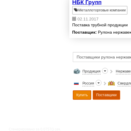
НБК Групп
Металлоторговые компании
02.11.2017
Поставка трубной продукции
Поставщик:
Рулона нержаве
Продукция
Нержаве
Россия
Свердло
Купить
Поставщики
Сгенерировано за 0.0757() cек.