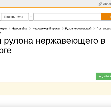
Доба
П
укция
Нержавейка
Нержавеющий прокат
Рулон нержавеющий
Поставщик
е
 рулона нержавеющего в
рге
Добав