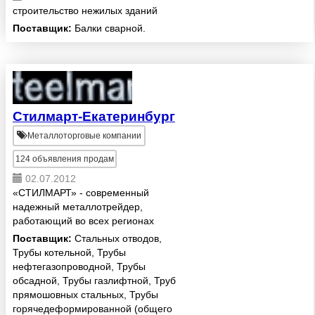
строительство нежилых зданий
Поставщик:
Балки сварной.
Стилмарт-Екатеринбург
Металлоторговые компании
124
объявления продам
02.07.2012
«СТИЛМАРТ» - современный
надежный металлотрейдер,
работающий во всех регионах
России и СНГ. «СТИЛМАРТ»
Поставщик:
Стальных отводов,
предлагает свыше 5000
Трубы котельной, Трубы
продуктов более чем от 100
нефтегазопроводной, Трубы
производителей и поставщиков.
обсадной, Трубы газлифтной, Труб
Наши спе...
прямошовных стальных, Трубы
горячедеформированной (общего