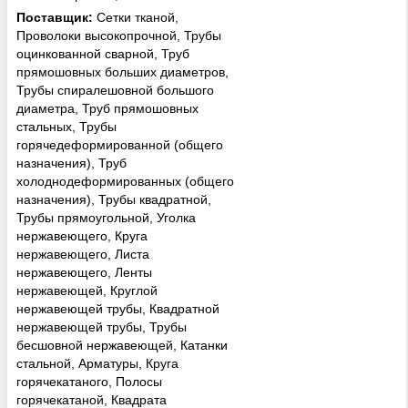
удовлетворить даже самые
Поставщик:
Сетки тканой,
сложные запросы клиента., но и
Проволоки высокопрочной, Трубы
комплексный сервис по
оцинкованной сварной, Труб
сопровождению сделки. Так же
прямошовных больших диаметров,
Компания пре...
Трубы спиралешовной большого
диаметра, Труб прямошовных
стальных, Трубы
горячедеформированной (общего
назначения), Труб
холоднодеформированных (общего
назначения), Трубы квадратной,
Трубы прямоугольной, Уголка
нержавеющего, Круга
нержавеющего, Листа
нержавеющего, Ленты
нержавеющей, Круглой
нержавеющей трубы, Квадратной
нержавеющей трубы, Трубы
бесшовной нержавеющей, Катанки
стальной, Арматуры, Круга
горячекатаного, Полосы
горячекатаной, Квадрата