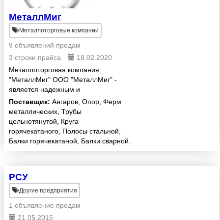
МеталлМиг
Металлоторговые компании
9 объявлений продам
3 строки прайса
18.02.2020
Металлоторговая компания
"МеталлМиг" ООО "МеталлМиг" -
является надежным и
стабильным поставщиком
Поставщик:
Ангаров, Опор, Ферм
черного металлопроката.
металлических, Трубы
Основным направлением
цельнотянутой, Круга
деятельности компании является
горячекатаного, Полосы стальной,
продажа нового, лежалого...
Балки горячекатаной, Балки сварной.
РСУ
Другие предприятия
1 объявление продам
21.05.2015