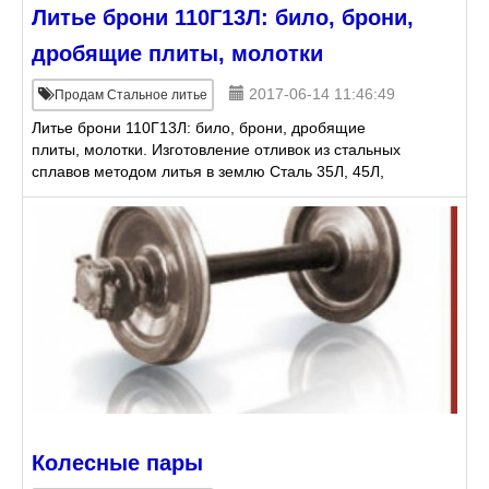
Литье брони 110Г13Л: било, брони,
дробящие плиты, молотки
2017-06-14 11:46:49
Продам Стальное литье
Литье брони 110Г13Л: било, брони, дробящие
плиты, молотки. Изготовление отливок из стальных
сплавов методом литья в землю Сталь 35Л, 45Л,
110Г13, сталь Гадфильда, нержавеющие стали)
Сделаем штамп, шта
Колесные пары