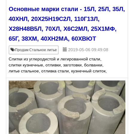
Основные марки стали - 15Л, 25Л, 35Л,
40ХНЛ, 20Х25Н19С2Л, 110Г13Л,
Х28Н48В5Л, 70ХЛ, Х6С2МЛ, 25Х1МФ,
65Г, 38ХМ, 40ХН2МА, 60ХВЮТ
2019-05-06 09:49:08
Продам Стальное литье
Слитки из углеродистой и легированной стали,
слитки кузнечные, отливки, заготовки, болванки,
литье стальное, отливка стали, кузнечный слиток,
Стальное фасонное литьё – от нескольких
килограммов до 30