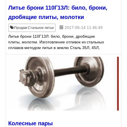
Литье брони 110Г13Л: било, брони,
дробящие плиты, молотки
2017-06-14 11:46:49
Продам Стальное литье
Литье брони 110Г13Л: било, брони, дробящие
плиты, молотки. Изготовление отливок из стальных
сплавов методом литья в землю Сталь 35Л, 45Л,
110Г13, сталь Гадфильда, нержавеющие стали)
Сделаем штамп, шта
Колесные пары