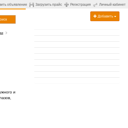
вить объявление
Загрузить прайс
Регистрация
Личный кабинет
Добавить
оиск
ки
ужного и
пазов,