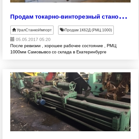
П
родам токарно-винторезный станок 1К62Д
УралСтанкоИмпорт
Продам 1К62Д (РМЦ 1000)
05.05.2017 05:20
После ревизии , хорошее рабочее состояние , РМЦ
1000мм Самовывоз со склада в Екатеринбурге