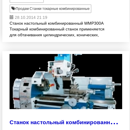
Продам Станки токарные комбинированные
28.10.2014 21:19
Станок настольный комбинированный WMP300A
Токарный комбинированный станок применяется
для обтачивания цилиндрических, конических,
фасонных поверхностей, подрезки торцов,
сверления и развертывания
С
танок настольный комбинированный WMP290VFx700