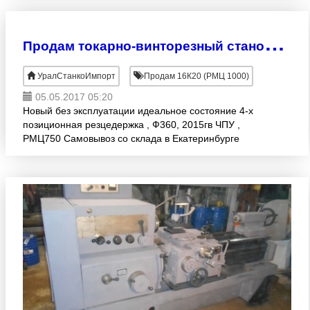
П
родам токарно-винторезный станок СК6136
УралСтанкоИмпорт
Продам 16К20 (РМЦ 1000)
05.05.2017 05:20
Новый без эксплуатации идеальное состояние 4-х
позиционная резцедержка , Ф360, 2015гв ЧПУ ,
РМЦ750 Самовывоз со склада в Екатеринбурге