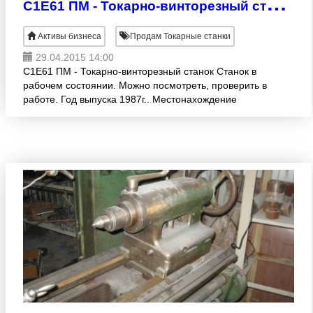
С
1Е61 ПМ - Токарно-винторезный станок
Активы бизнеса
Продам Токарные станки
29.04.2015 14:00
С1Е61 ПМ - Токарно-винторезный станок Станок в
рабочем состоянии. Можно посмотреть, проверить в
работе. Год выпуска 1987г.. Местонахождение
Екатеринбург. Цена: 140 000 руб. Торг уместен Иван