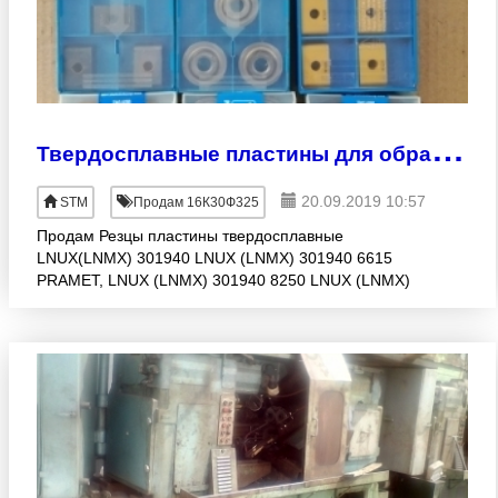
Т
вердосплавные пластины для обработки колесных пар
20.09.2019 10:57
STM
Продам 16К30Ф325
Продам Резцы пластины твердосплавные
LNUX(LNMX) 301940 LNUX (LNMX) 301940 6615
PRAMET, LNUX (LNMX) 301940 8250 LNUX (LNMX)
301940 SN DM 9215 PRAMET, LNUX (LNMX) 301940
VT430 LNUX (LNMX) 301