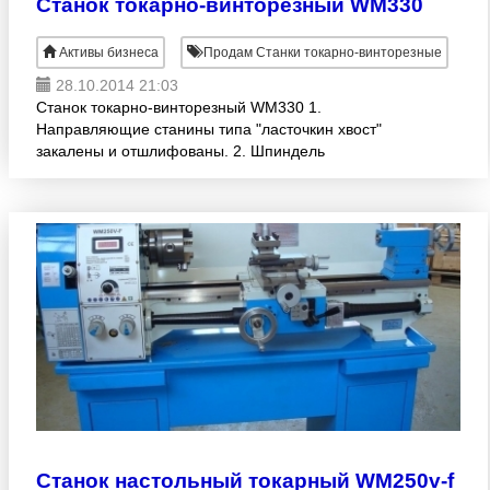
Станок токарно-винторезный WM330
Активы бизнеса
Продам Станки токарно-винторезные
28.10.2014 21:03
Станок токарно-винторезный WM330 1.
Направляющие станины типа "ласточкин хвост"
закалены и отшлифованы. 2. Шпиндель
поддерживается прецизионными роликовыми
подшипниками. 3. Регулируемое перемещен
Станок настольный токарный WM250v-f