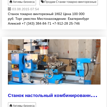
Активы бизнеса
Продам Станки токарно-винторезные
03.08.2015 07:54
Станок токарно винторезный 1К62 Цена 100 000
руб. Торг уместен Местонахождение: Екатеринбург
Алексей +7 (343) 384-84-71 +7-912-28 25-746
http://www.zavodprodam.ru/ http://www.stankoimport-
ek
С
танок настольный комбинированный WMP300A
Активы бизнеса