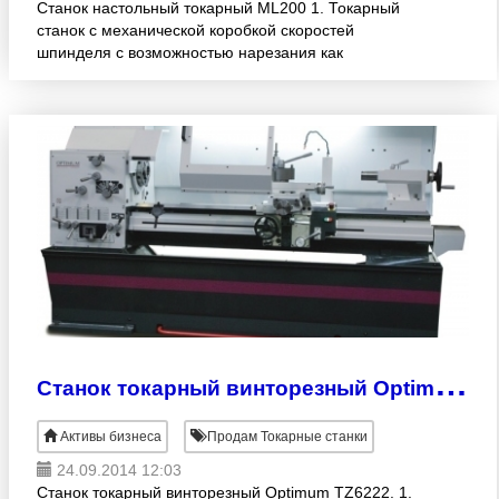
Станок настольный токарный ML200 1. Токарный
станок с механической коробкой скоростей
шпинделя с возможностью нарезания как
метрических, так и дюймовых резьб и точения
деталей конических форм. 2.
С
танок токарный винторезный Optimum TZ6222.
Активы бизнеса
Продам Токарные станки
24.09.2014 12:03
Станок токарный винторезный Optimum TZ6222. 1.