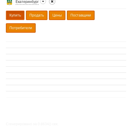
Екатеринбург
Купить
Продать
Цены
Поставщики
Потребители
Сгенерировано за 0.8634() cек.