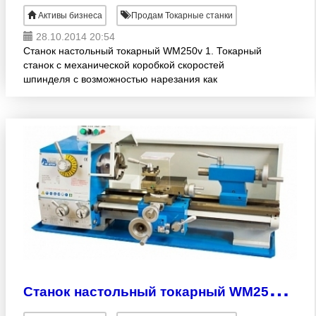
Активы бизнеса
Продам Токарные станки
28.10.2014 20:54
Станок настольный токарный WM250v 1. Токарный
станок с механической коробкой скоростей
шпинделя с возможностью нарезания как
метрических, так и дюймовых резьб и точения
деталей конических форм. 2.
С
танок настольный токарный WM250Gx500