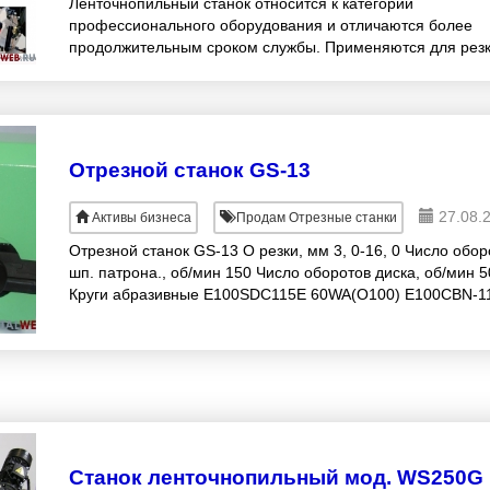
Ленточнопильный станок относится к категории
профессионального оборудования и отличаются более
продолжительным сроком службы. Применяются для рез
различных материалов: от простых сталей до металло
Отрезной станок GS-13
27.08.
Активы бизнеса
Продам Отрезные станки
Отрезной станок GS-13 O резки, мм 3, 0-16, 0 Число обор
шп. патрона., об/мин 150 Число оборотов диска, об/мин 
Круги абразивные E100SDC115E 60WA(O100) E100CBN-1
Габариты, мм 380x230x2
Станок ленточнопильный мод. WS250G