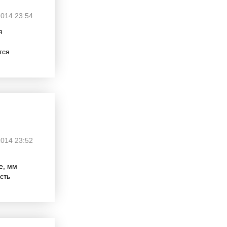
2014 23:54
я
тся
2014 23:52
е, мм
сть