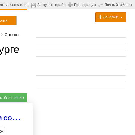
вить объявление
Загрузить прайс
Регистрация
Личный кабинет
Добавить
оиск
Отрезные
урге
ь объявление
С
танок абразивно отрезной поворотный СОП-400
ок