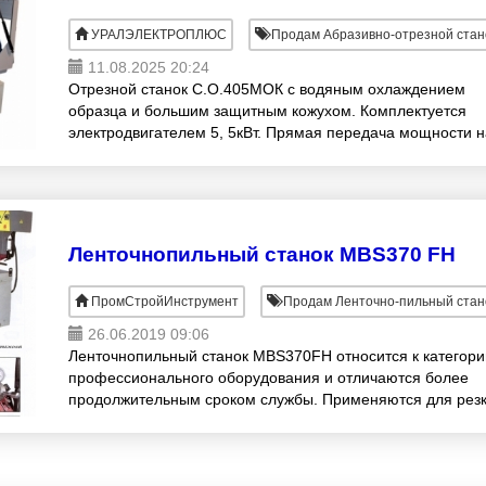
УРАЛЭЛЕКТРОПЛЮС
Продам Абразивно-отрезной стан
11.08.2025 20:24
Отрезной станок С.О.405МОК с водяным охлаждением
образца и большим защитным кожухом. Комплектуется
электродвигателем 5, 5кВт. Прямая передача мощности н
с диском, 3000об/мин. Усиленный ребрами
Ленточнопильный станок MBS370 FH
ПромСтройИнструмент
Продам Ленточно-пильный стан
26.06.2019 09:06
Ленточнопильный станок MBS370FH относится к категори
профессионального оборудования и отличаются более
продолжительным сроком службы. Применяются для рез
различных материалов: от простых сталей до