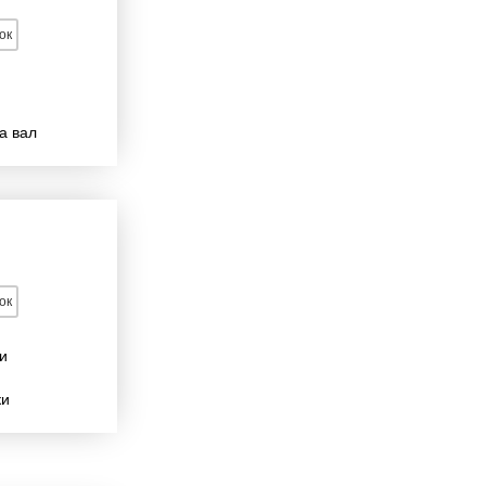
ок
а вал
ок
и
ки