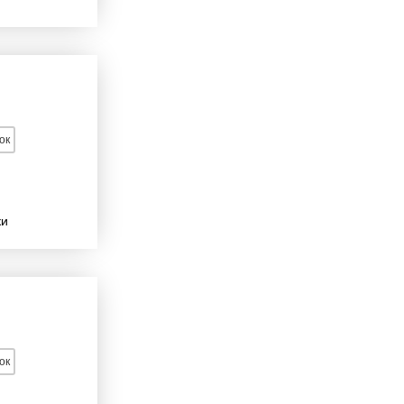
ок
ки
ок