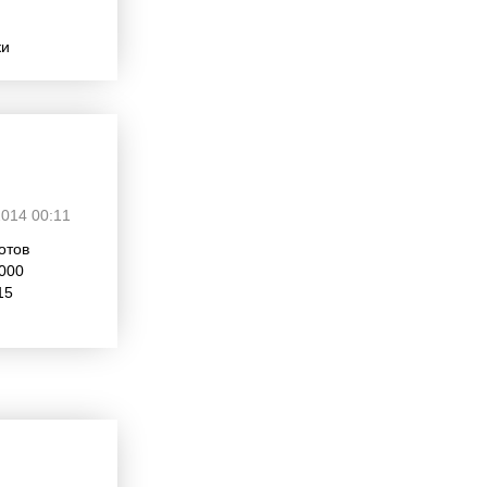
ки
2014 00:11
отов
5000
15