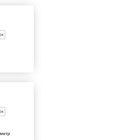
ок
ок
аметр