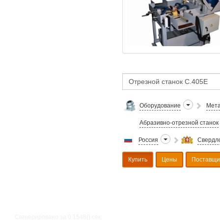
Оборудование
Мета
Абразивно-отрезной станок
Россия
Свердло
Купить
Цены
Поставщи
Сгенерировано за 0.1548() cек.