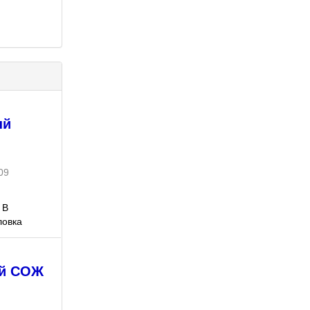
ый
09
 В
ловка
ей СОЖ