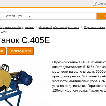
Доба
П
ллургическое оборудование
Металлообрабатывающие станки
Отрезные станки
С.405Е
танок С.405Е
ки
Производители
Отрезной станок С.405Е комплект
электродвигателем 5, 5кВт. Прям
мощности на вал с диском, 3000о
приводных ремня. Усиленный ре
жесткости маятниковый узел. Ось
узла на подшипниках. Горизонтал
120мм. Жесткая рама. Гарантия 1