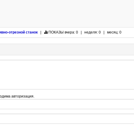
ивно-отрезной станок
|
ПОКАЗЫ
вчера: 0 | неделя: 0 | месяц: 0
одима авторизация.