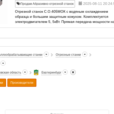
2025-08-11 20:24:
Продам Абразивно-отрезной станок
Отрезной станок С.О.405МОК с водяным охлаждением
образца и большим защитным кожухом. Комплектуется
электродвигателем 5, 5кВт. Прямая передача мощности н
с диском, 3000об/мин. Усиленный ребрами
ллообрабатывающие станки
Отрезные станки
вская область
Екатеринбург
ки
Производители