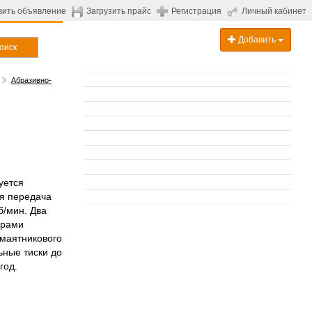
вить объявление
Загрузить прайс
Регистрация
Личный кабинет
Добавить
оиск
Абразивно-
уется
ая передача
б/мин. Два
брами
 маятникового
ьные тиски до
год.