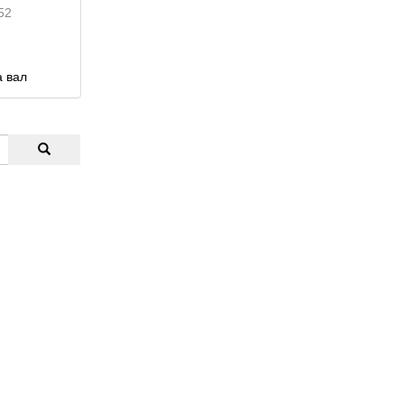
52
а вал