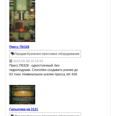
Пресс П6328
Продам Кузнечно-прессовое оборудование
2015-05-08 10:10:34
Пресс П6328 - одностоечный, без
гидроподушки. Способен создавать усилие до
63 тонн. Номинальное усилие пресса, кН: 630
Ход ползуна(стола), мм: 500 Макс, расстояние
между столом и ползуном, мм: 710 Ск
Гильотина нв 3121