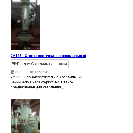
2А135 - Станок вертикально-сверлильный
Продам Сверлильные станки
2015-05-08 09:37:49
2А135 - Станок вертикально-сверлильный
Технические характеристики: Станок
предназначен для сверления ,
рассверливания , зенкерования ,
развёртывания отверстий , а также для
нарезания резьбы метчиками