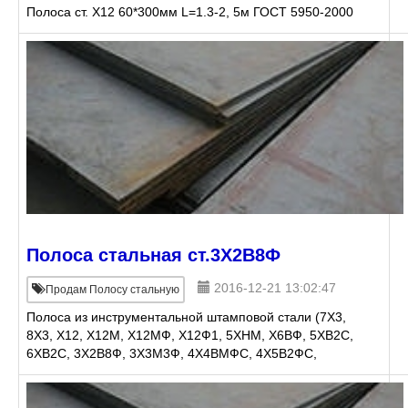
Полоса ст. Х12 60*300мм L=1.3-2, 5м ГОСТ 5950-2000
Полоса ст. Х12 75*250мм L=1.3-2, 5м ГОСТ 595
Полоса стальная ст.3Х2В8Ф
2016-12-21 13:02:47
Продам Полосу стальную
Полоса из инструментальной штамповой стали (7Х3,
8Х3, Х12, Х12М, Х12МФ, Х12Ф1, 5ХНМ, Х6ВФ, 5ХВ2С,
6ХВ2С, 3Х2В8Ф, 3Х3М3Ф, 4Х4ВМФС, 4Х5В2ФС,
4Х5МФС, 5Х3В3МФС) продукция находиться на складе
г.Е