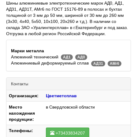
Шины алюминиевые электротехнические марок АД0, АД1,
АД31, АД31Т, АМг6 по ГОСТ 15176-89 в полосах и бухтах
толщиной от 3 мм до 50 мм, шириной от 30 мм до 260 мм
(3х30, 4х40, 5х50, 10х100, 20х260 и т.д.). В наличии со
склада ЗАО «Уралинтерсплав» в г.Екатеринбург и под заказ.
Отгрузка в любой регион Российской Федерации.
Марки металла
Алюминий технический
АД1
АД0
Алюминиевый деформируемый сплав
АД31
АМг6
Контакты
Организация:
Цветметсплав
Место
в Свердловской области
нахождения
продукции:
Телефоны:
+73433834207