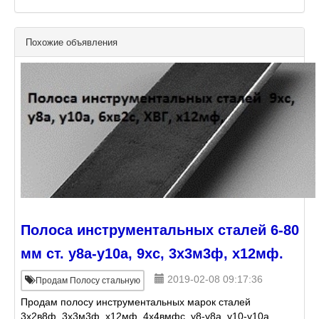
Похожие объявления
Полоса инструментальных сталей 6-80
мм ст. у8а-у10а, 9хс, 3х3м3ф, х12мф.
2019-02-08 09:17:36
Продам Полосу стальную
Продам полосу инструментальных марок сталей
3х2в8ф, 3х3м3ф, х12мф, 4х4вмфс, у8-у8а, у10-у10а,