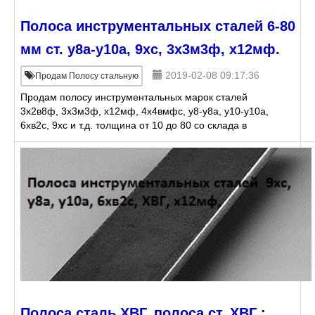
Полоса инструментальных сталей 6-80
мм ст. у8а-у10а, 9хс, 3х3м3ф, х12мф.
2019-02-08 09:17:36
Продам Полосу стальную
Продам полосу инструментальных марок сталей
3х2в8ф, 3х3м3ф, х12мф, 4х4вмфс, у8-у8а, у10-у10а,
6хв2с, 9хс и т.д. толщина от 10 до 80 со склада в
Екатеринбурге.
Полоса сталь ХВГ, полоса ст. ХВГ :