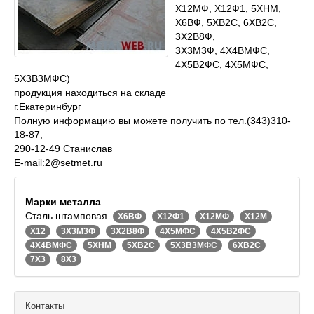
Х12МФ, Х12Ф1, 5ХНМ,
Х6ВФ, 5ХВ2С, 6ХВ2С,
3Х2В8Ф,
3Х3М3Ф, 4Х4ВМФС,
4Х5В2ФС, 4Х5МФС,
5Х3В3МФС)
продукция находиться на складе
г.Екатеринбург
Полную информацию вы можете получить по тел.(343)310-
18-87,
290-12-49 Станислав
E-mail:2@setmet.ru
Марки металла
Сталь штамповая
Х6ВФ
Х12Ф1
Х12МФ
Х12М
Х12
3Х3М3Ф
3Х2В8Ф
4Х5МФС
4Х5В2ФС
4Х4ВМФС
5ХНМ
5ХВ2С
5Х3В3МФС
6ХВ2С
7Х3
8Х3
Контакты