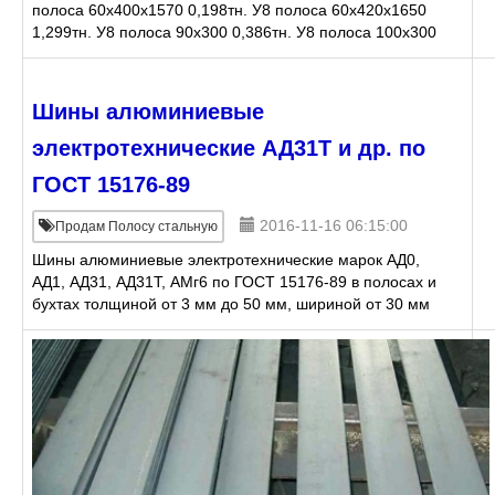
полоса 60х400х1570 0,198тн. У8 полоса 60х420х1650
1,299тн. У8 полоса 90х300 0,386тн. У8 полоса 100х300
1,923тн. У8 полоса 110х310 1,008тн.
Шины алюминиевые
электротехнические АД31Т и др. по
ГОСТ 15176-89
2016-11-16 06:15:00
Продам Полосу стальную
Шины алюминиевые электротехнические марок АД0,
АД1, АД31, АД31Т, АМг6 по ГОСТ 15176-89 в полосах и
бухтах толщиной от 3 мм до 50 мм, шириной от 30 мм
до 260 мм (3х30, 4х40, 5х50, 10х100, 20х260 и т.д.