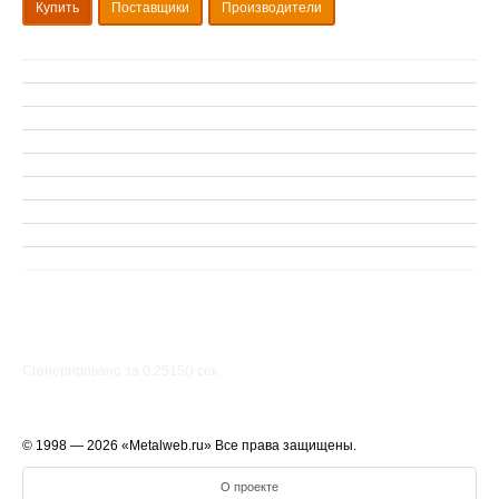
Купить
Поставщики
Производители
Сгенерировано за 0.2515() cек.
© 1998 — 2026 «Metalweb.ru» Все права защищены.
О проекте