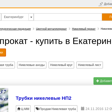
Доба
П
ллургическая продукция
Цветной металлопрокат
Никелевый прокат
Никелевы
рокат - купить в Екатерин
ки
вая труба
Никелевые аноды
Никелевый круг
Никелевый лист
Добавит
Трубки никелевые НП2
24.11.2016 12:0
Ц-ММ
Продам Никелевая труба