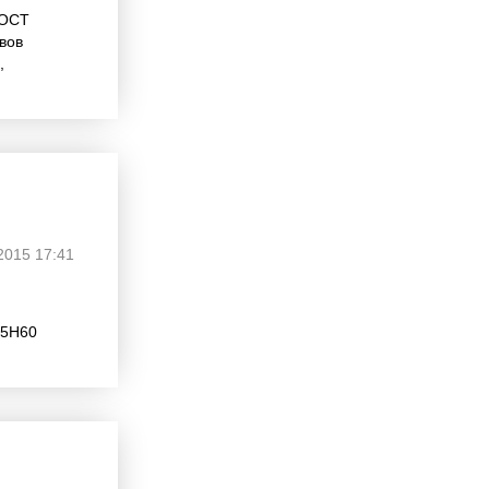
ГОСТ
вов
,
2015 17:41
15Н60