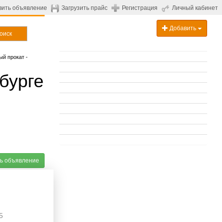
вить объявление
Загрузить прайс
Регистрация
Личный кабинет
Добавить
оиск
й прокат -
бурге
ь объявление
5