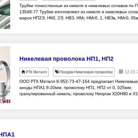
Трубки тонкостенные из никеля и никелевых сплавов по 
13548-77 Трубки изготовляют из никеля и никелевых спла
марок НП2Э, НК0, 2Э, НВЗ, НМг, НМг0, 1, НВЗв, НМг0, 05в
НМг0, 08в, НВМгЗ-0, 05в, Н
Никелевая проволока НП1, НП2
12.01.
РТК Металл
Продам Никелевую проволоку
ООО РТК Металл 8-952-73-47-164 предлагает Никелевые
аноды НПА1 8-20мм; проволоку НП1, НП2 от 0, 025мм;
гранулированный никель; проволоку Нихром Х20Н80 и Х
от 0, 1мм до 10, 0ммможность доставки това
 НПА1