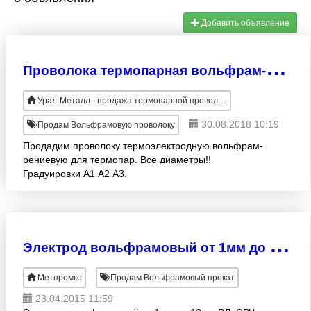
Добавить объявление
П
роволока термопарная вольфрам-рениевая ВР5-ВР20.
Урал-Металл - продажа термопарной проволоки
30.08.2018 10:19
Продам Вольфрамовую проволоку
Продадим проволоку термоэлектродную вольфрам-
рениевую для термопар. Все диаметры!!
Градуировки А1 А2 А3.
Э
лектрод вольфрамовый от 1мм до 12мм ВЛ, ЭВЧ, ВИ, ВА, ВТ, ВР
Метпромко
Продам Вольфрамовый прокат
23.04.2015 11:59