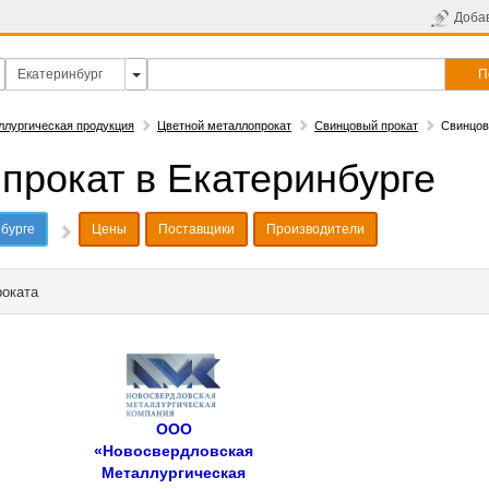
Доба
П
ллургическая продукция
Цветной металлопрокат
Свинцовый прокат
Свинцов
прокат в Екатеринбурге
бурге
Цены
Поставщики
Производители
роката
ООО
«Новосвердловская
Металлургическая