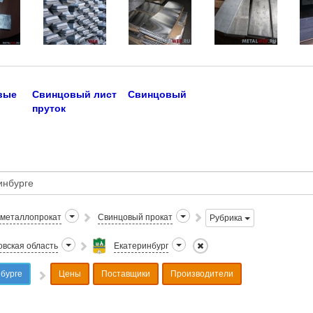
вые
Свинцовый лист
Свинцовый
пруток
 металлопрокат
Свинцовый прокат
Рубрика
вская область
Екатеринбург
бурге
Цены
Поставщики
Производители