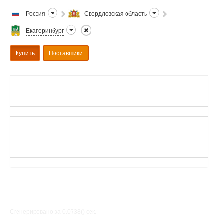
Россия
Свердловская область
Екатеринбург
Купить
Поставщики
Сгенерировано за 0.0738() cек.