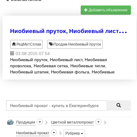
Добавить объявление
Н
иобиевый пруток, Ниобиевый лист, Ниобиевая проволока, Ниобиевая сетка, Ниобиевые тигли, Ниобиевый ш
РедМетСплав
Продам Ниобиевый пруток
03.08.2015 07:54
Ниобиевый пруток, Ниобиевый лист, Ниобиевая
проволока, Ниобиевая сетка, Ниобиевые тигли,
Ниобиевый штапик, Ниобиевая фольга, Ниобиевые
контакты, Ниобиевая втулка, Ниобиевая труба
различного диаметра,
Продукция
Цветной металлопрокат
Ниобиевый прокат
Рубрика