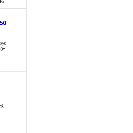
кВт
50
уг,
кВт
б.