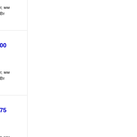
г, мм
кВт
00
г, мм
кВт
75