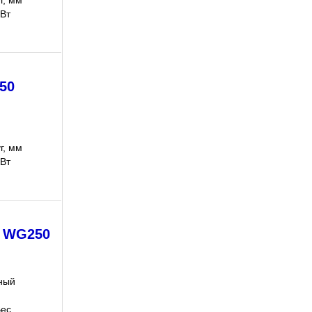
г, мм
кВт
50
г, мм
кВт
. WG250
ный
Вес