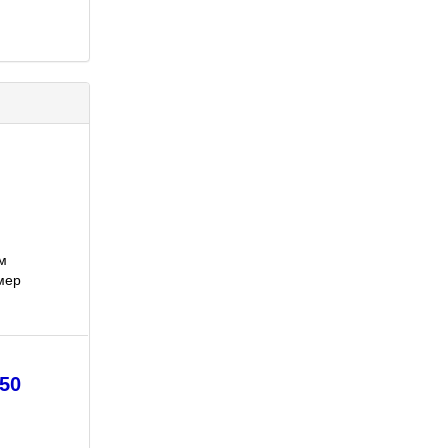
мм
мер
50