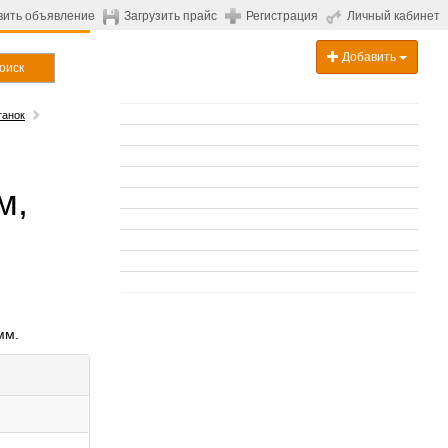
вить объявление
Загрузить прайс
Регистрация
Личный кабинет
Добавить
оиск
танок
м,
мм.