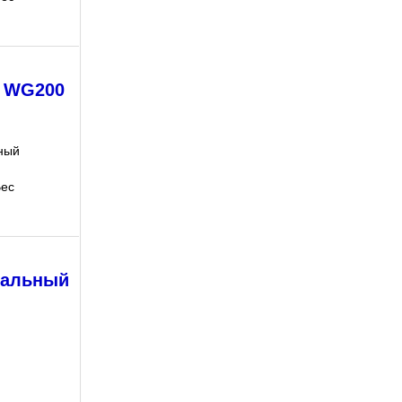
. WG200
ный
Вес
вальный