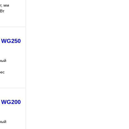
г, мм
кВт
. WG250
ный
Вес
. WG200
ный