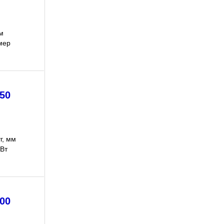
мм
мер
50
г, мм
кВт
00