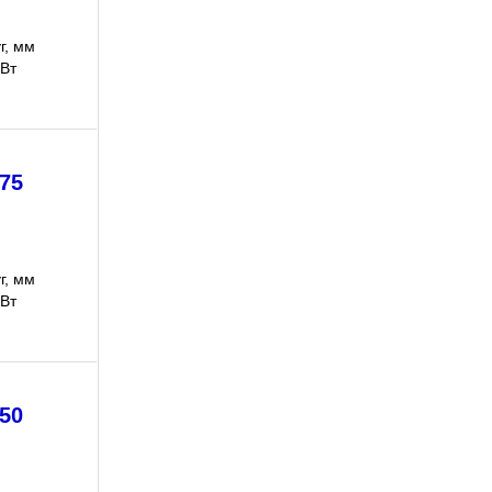
г, мм
кВт
75
г, мм
кВт
50