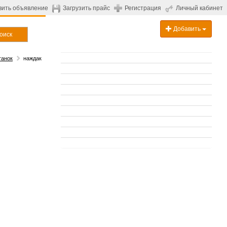
вить объявление
Загрузить прайс
Регистрация
Личный кабинет
Добавить
оиск
танок
наждак