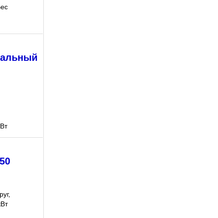
Вес
вальный
кВт
50
уг,
кВт